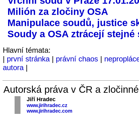
Vrchní soud v Praze 17.01.2
Milión za zločiny OSA
Manipulace soudů, justice s
Soudy a OSA ztrácejí stejné 
Hlavní témata:
|
první stránka
|
právní chaos
|
neproplác
autora
|
Autorská práva v ČR a zločinné
Jiří Hradec
§§
§
§§
www.jirihradec.cz
www.jirihradec.com