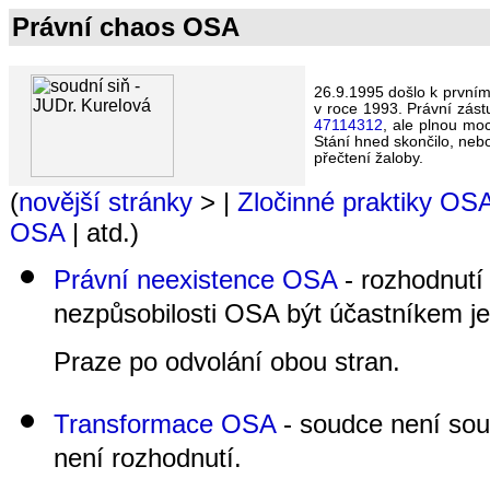
Právní chaos OSA
26.9.1995 došlo k první
v roce 1993. Právní zás
47114312
, ale plnou mo
Stání hned skončilo, nebo
přečtení žaloby.
(
novější stránky
> |
Zločinné praktiky OS
OSA
| atd.)
Právní neexistence OSA
- rozhodnutí
nezpůsobilosti OSA být účastníkem j
Praze po odvolání obou stran.
Transformace OSA
- soudce není soud
není rozhodnutí.