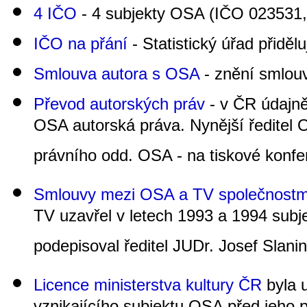
4 IČO
- 4 subjekty OSA (IČO 023531
IČO na přání
- Statistický úřad přidě
Smlouva autora s OSA
- znění smlouv
Převod autorských práv
- v ČR údajně
OSA autorská práva. Nynější ředitel 
právního odd. OSA - na tiskové konfe
Smlouvy mezi OSA a TV společnostm
TV uzavřel v letech 1993 a 1994 sub
podepisoval ředitel JUDr. Josef Slanin
Licence ministerstva kultury ČR
byla 