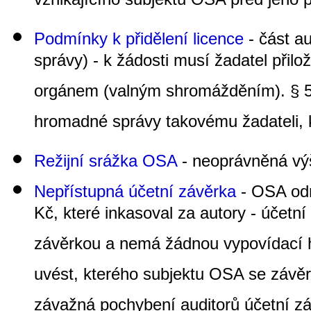
vznikajícího subjektu OSA před jeho
Podmínky k přidělení licence
- část a
správy) - k žádosti musí žadatel přil
orgánem (valným shromážděním). § 5 
hromadné správy takovému žadateli, kt
Režijní srážka OSA
- neoprávněná výš
Nepřístupná účetní závěrka
- OSA odmí
Kč, které inkasoval za autory - účet
závěrkou a nemá žádnou vypovídací h
uvést, kterého subjektu OSA se závěr
závažná pochybení auditorů účetní z