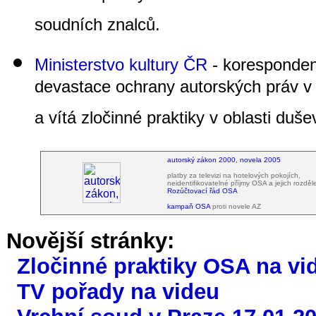
soudních znalců.
Ministerstvo kultury ČR
- koresponden
devastace ochrany autorských práv v Č
a vítá zločinné praktiky v oblasti duše
autorský zákon 2000, novela 2005
platby za televizi na hotelových pokojích,
neidentifikovatelné příjmy OSA a jejich rozděle
Rozúčtovací řád OSA
kampaň OSA
proti novele AZ
Novější stránky:
Zločinné praktiky OSA na vi
TV pořady na videu