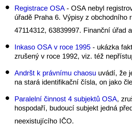
Registrace OSA
- OSA nebyl registrov
úřadě Praha 6. Výpisy z obchodního 
47114312, 63839997. Finanční úřad a
Inkaso OSA v roce 1995
- ukázka fakt
zrušený v roce 1992, viz. též nepříst
Andršt k právnímu chaosu
uvádí, že j
na stará identifikační čísla, on jako 
Paralelní činnost 4 subjektů OSA
, zr
hospodaří, budoucí subjekt jedná před
neexistujícího IČO.