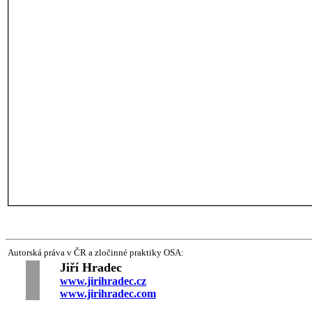
Autorská práva v ČR a zločinné praktiky OSA:
Jiří Hradec
§§
§
§§
www.jirihradec.cz
www.jirihradec.com