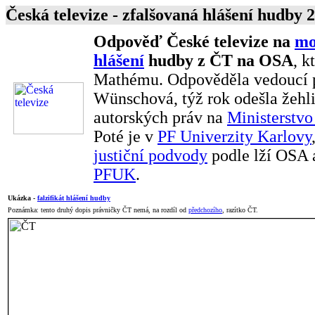
Česká televize - zfalšovaná hlášení hudby 2
Odpověď České televize na
mo
hlášení
hudby z ČT na OSA
, k
Mathému. Odpověděla vedoucí p
Wünschová, týž rok odešla žehli
autorských práv na
Ministerstvo
Poté je v
PF Univerzity Karlovy
justiční podvody
podle lží OSA
PFUK
.
Ukázka -
falzifikát hlášení hudby
Poznámka: tento druhý dopis právničky ČT nemá, na rozdíl od
předchozího
, razítko ČT.